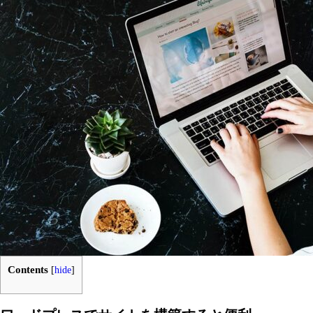
Contents
[
hide
]